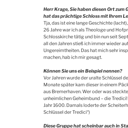
Herr Krage, Sie haben diesen Ort zum
hat das prächtige Schloss mit Ihrem L
Tja, das ist eine lange Geschichte (lacht),
26 Jahre war ich als Theologe und Hofpr
Schlosskirche tätig und bin nun seit Se
all den Jahren stieß ich immer wieder 
Ungereimtheiten. Das hat mich sehr insp
machen, hab ich mir gesagt.
Können Sie uns ein Beispiel nennen?
Vor Jahren wurde der uralte Schlüssel d
Monate später kam dieser in einem Päc
aus Bremerhaven. Wer oder was steckte 
unheimlichen Geheimbund – die Tredici! 
Jahr 1600. Damals loderte der Scheiterha
Schlüssel der Tredici“)
Diese Gruppe hat scheinbar auch in S