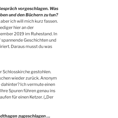
 Gespräch vorgeschlagen. Was
eben und den Büchern zu tun?
 aber ich will mich kurz fassen.
ediger hier an der
ptember 2019 im Ruhestand. In
auf spannende Geschichten und
iriert. Daraus musst du was
er Schlosskirche gestohlen.
kchen wieder zurück. Anonym
dahinter? Ich vermute einen
Ihre Spuren führen genau ins
ufen für einen Ketzer. („Der
tadthagen zugeschlagen …