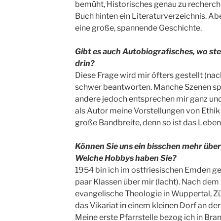
bemüht, Historisches genau zu recherchi
Buch hinten ein Literaturverzeichnis. Aber
eine große, spannende Geschichte.
Gibt es auch Autobiografisches, wo s
drin?
Diese Frage wird mir öfters gestellt (nac
schwer beantworten. Manche Szenen spi
andere jedoch entsprechen mir ganz und 
als Autor meine Vorstellungen von Ethik
große Bandbreite, denn so ist das Leben
Können Sie uns ein bisschen mehr übe
Welche Hobbys haben Sie?
1954 bin ich im ostfriesischen Emden g
paar Klassen über mir (lacht). Nach dem 
evangelische Theologie in Wuppertal, Z
das Vikariat in einem kleinen Dorf an de
Meine erste Pfarrstelle bezog ich in Br