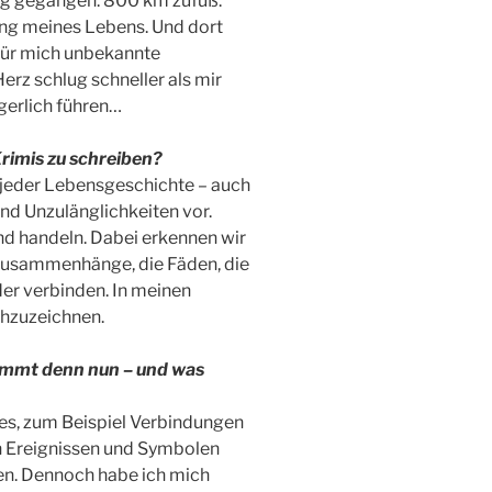
eg gegangen. 800 km zufuß.
ng meines Lebens. Und dort
für mich unbekannte
rz schlug schneller als mir
gerlich führen…
rimis zu schreiben?
jeder Lebensgeschichte – auch
nd Unzulänglichkeiten vor.
d handeln. Dabei erkennen wir
 Zusammenhänge, die Fäden, die
er verbinden. In meinen
hzuzeichnen.
timmt denn nun – und was
eles, zum Beispiel Verbindungen
en Ereignissen und Symbolen
ten. Dennoch habe ich mich