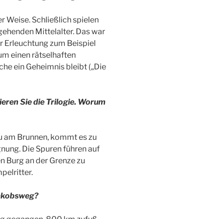
r Weise. Schließlich spielen
gehenden Mittelalter. Das war
er Erleuchtung zum Beispiel
um einen rätselhaften
rche ein Geheimnis bleibt („Die
eren Sie die Trilogie. Worum
u am Brunnen, kommt es zu
nung. Die Spuren führen auf
n Burg an der Grenze zu
pelritter.
Jakobsweg?