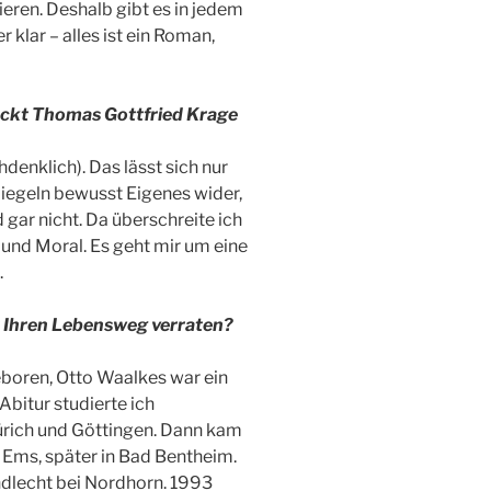
eren. Deshalb gibt es in jedem
 klar – alles ist ein Roman,
teckt Thomas Gottfried Krage
hdenklich). Das lässt sich nur
egeln bewusst Eigenes wider,
gar nicht. Da überschreite ich
 und Moral. Es geht mir um eine
.
r Ihren Lebensweg verraten?
eboren, Otto Waalkes war ein
Abitur studierte ich
ürich und Göttingen. Dann kam
r Ems, später in Bad Bentheim.
andlecht bei Nordhorn. 1993