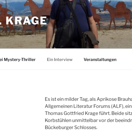
. KRAGE
ei Mystery-Thriller
Ein Interview
Veranstaltungen
Es ist ein milder Tag, als Aprikose Brauh
Allgemeinen Literatur Forums (ALF), ei
Thomas Gottfried Krage führt. Beide si
Korbstühlen unmittelbar vor der beeind
Bückeburger Schlosses.