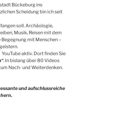
nzstadt Bückeburg ins
ichen Scheidung bin ich seit
fangen soll. Archäologie,
eiben, Musik, Reisen mit dem
ie Begegnung mit Menschen –
geistern.
 YouTube aktiv. Dort finden Sie
n“
. In bislang über 80 Videos
zum Nach- und Weiterdenken.
eressante und aufschlussreiche
chern.